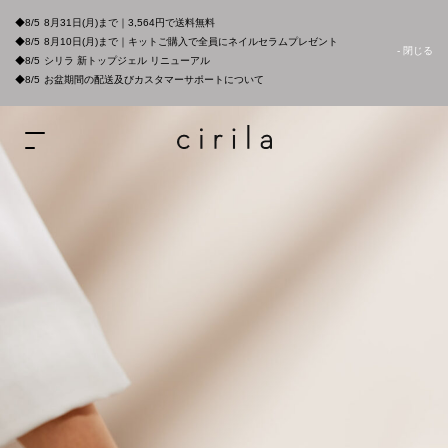
◆8/5
8月31日(月)まで｜3,564円で送料無料
◆8/5
8月10日(月)まで｜キットご購入で全員にネイルセラムプレゼント
- 閉じる
◆8/5
シリラ 新トップジェル リニューアル
◆8/5
お盆期間の配送及びカスタマーサポートについて