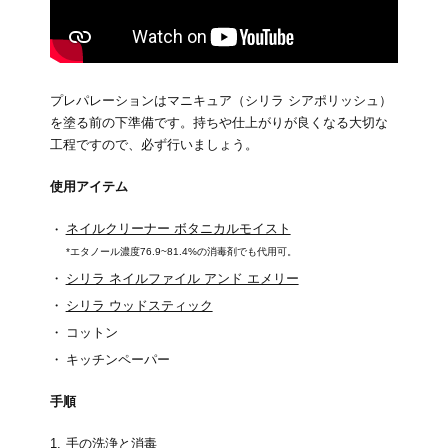
プレパレーションはマニキュア（シリラ シアポリッシュ）
を塗る前の下準備です。持ちや仕上がりが良くなる大切な
工程ですので、必ず行いましょう。
使用アイテム
ネイルクリーナー ボタニカルモイスト
*エタノール濃度76.9~81.4%の消毒剤でも代用可。
シリラ ネイルファイル アンド エメリー
シリラ ウッドスティック
コットン
キッチンペーパー
手順
手の洗浄と消毒