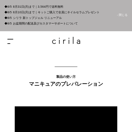
◆8/5
8月31日(月)まで｜3,564円で送料無料
◆8/5
8月10日(月)まで｜キットご購入で全員にネイルセラムプレゼント
- 閉じる
◆8/5
シリラ 新トップジェル リニューアル
◆8/5
お盆期間の配送及びカスタマーサポートについて
製品の使い方
マニキュアのプレパレーション