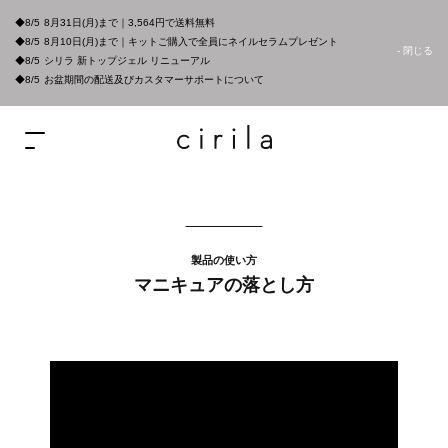
◆8/5
8月31日(月)まで｜3,564円で送料無料
◆8/5
8月10日(月)まで｜キットご購入で全員にネイルセラムプレゼント
- 閉じる
◆8/5
シリラ 新トップジェル リニューアル
◆8/5
お盆期間の配送及びカスタマーサポートについて
製品の使い方
マニキュアの落とし方