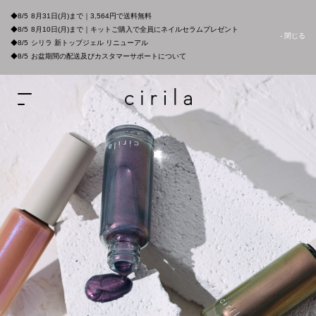
◆8/5
8月31日(月)まで｜3,564円で送料無料
◆8/5
8月10日(月)まで｜キットご購入で全員にネイルセラムプレゼント
- 閉じる
◆8/5
シリラ 新トップジェル リニューアル
◆8/5
お盆期間の配送及びカスタマーサポートについて