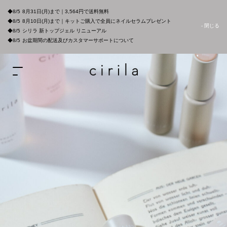
◆8/5
8月31日(月)まで｜3,564円で送料無料
◆8/5
8月10日(月)まで｜キットご購入で全員にネイルセラムプレゼント
- 閉じる
◆8/5
シリラ 新トップジェル リニューアル
◆8/5
お盆期間の配送及びカスタマーサポートについて