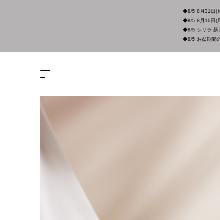
◆8/5
8月31日(
◆8/5
8月10日
◆8/5
シリラ 新
◆8/5
お盆期間