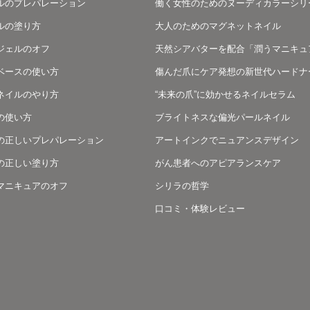
ルのプレパレーション
働く女性のためのヌーディカラーシリ
ルの塗り方
大人のためのマグネットネイル
ジェルのオフ
天然シアバターを配合「潤うマニキュ
ベースの使い方
傷んだ爪にケア発想の新世代ハードナ
ネイルのやり方
“未来の爪”に効かせるネイルセラム
の使い方
ブライトネスな偏光パールネイル
の正しいプレパレーション
アートインクでニュアンスデザイン
の正しい塗り方
がん患者へのアピアランスケア
マニキュアのオフ
シリラの哲学
口コミ・体験レビュー