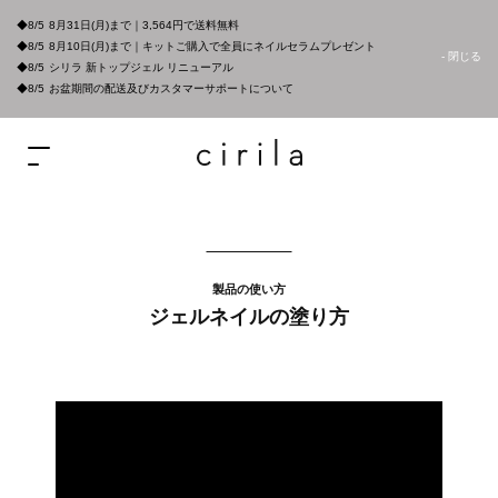
◆8/5
8月31日(月)まで｜3,564円で送料無料
◆8/5
8月10日(月)まで｜キットご購入で全員にネイルセラムプレゼント
- 閉じる
◆8/5
シリラ 新トップジェル リニューアル
◆8/5
お盆期間の配送及びカスタマーサポートについて
製品の使い方
ジェルネイルの塗り方